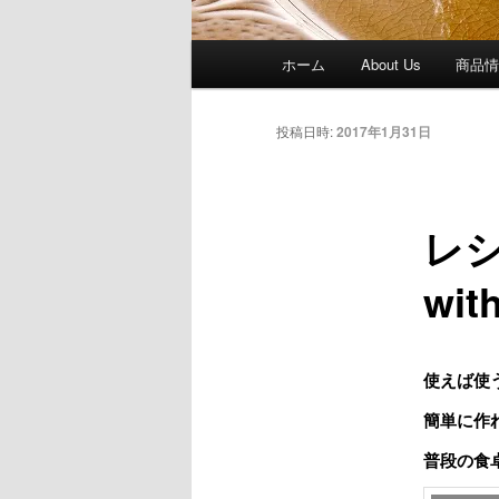
メ
ホーム
About Us
商品
イ
ン
メ
投稿日時:
2017年1月31日
ニ
ュ
ー
レシ
wit
使えば使
簡単に作
普段の食