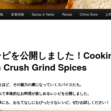
情報
新着情報
Spices & Herbs
Recipe
Online Store
お
ピを公開しました！Cooki
h Crush Grind Spices
うほど、その魅力の虜になっていくスパイスたち。
れて本格的なお料理が楽しめるレシピを公開しました。
卓にも、おもてなしにもぴったりなレシピ。ぜひお試しください！