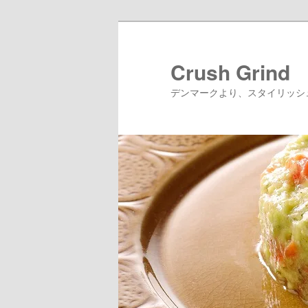
メ
イ
ン
Crush Grin
コ
デンマークより、スタイリッシ
ン
テ
ン
ツ
へ
移
動