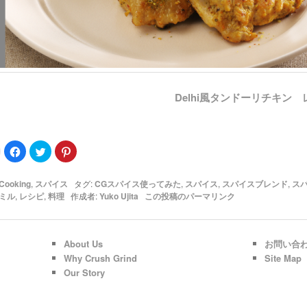
Delhi風タンドーリチキン
ク
Facebook
ク
ク
リ
で
リ
リ
ッ
共
ッ
ッ
ク
有
ク
ク
し
す
し
し
Cooking
,
スパイス
タグ:
CGスパイス使ってみた
,
スパイス
,
スパイスブレンド
,
ス
て
る
て
て
ミル
,
レシピ
,
料理
作成者:
Yuko Ujita
この投稿のパーマリンク
印
に
Twitter
Pinterest
刷
は
で
で
(新
ク
共
共
し
リ
有
有
い
ッ
(新
(新
ウ
ク
し
し
About Us
お問い合
ィ
し
い
い
ン
て
ウ
ウ
Why Crush Grind
Site Map
ド
く
ィ
ィ
Our Story
ウ
だ
ン
ン
で
さ
ド
ド
開
い
ウ
ウ
き
(新
で
で
ま
し
開
開