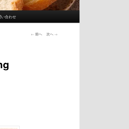
問い合わせ
投
←
前へ
次へ
→
稿
ナ
ビ
ng
ゲ
ー
シ
ョ
ン