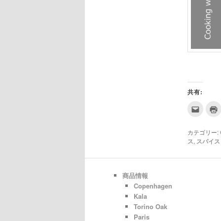
共有:
ク
リ
ッ
ク
し
カテゴリー:
て
ス
,
スパイス
友
達
へ
メ
ー
ル
商品情報
で
送
Copenhagen
信
Kala
(新
し
Torino Oak
い
ウ
Paris
ィ