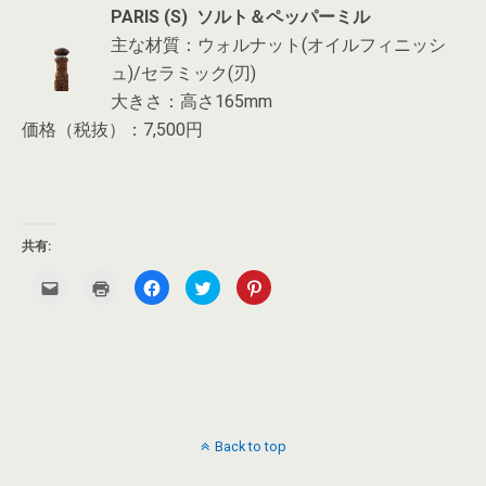
PARIS (S) ソルト＆ペッパーミル
主な材質：ウォルナット(オイルフィニッシ
ュ)/セラミック(刃)
大きさ：高さ165mm
価格（税抜）：7,500円
共有:
ク
ク
F
ク
ク
リ
リ
a
リ
リ
ッ
ッ
c
ッ
ッ
ク
ク
e
ク
ク
し
し
b
し
し
て
て
o
て
て
友
印
o
T
P
達
刷
k
w
i
へ
(
で
i
n
メ
新
共
t
t
ー
し
有
t
e
ル
い
す
e
r
で
ウ
る
r
e
Back to top
送
ィ
に
で
s
信
ン
は
共
t
(
ド
ク
有
で