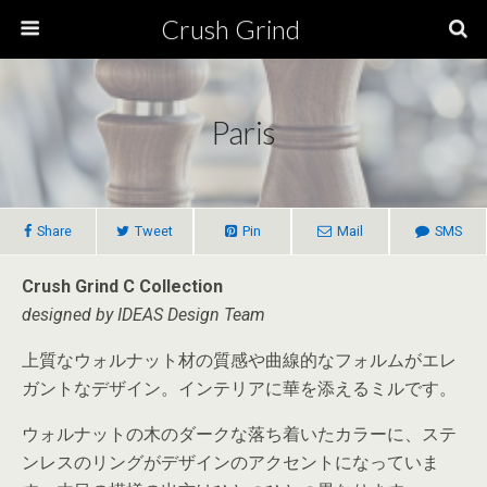
Crush Grind
Paris
Share
Tweet
Pin
Mail
SMS
Crush Grind C Collection
designed by IDEAS Design Team
上質なウォルナット材の質感や曲線的なフォルムがエレ
ガントなデザイン。インテリアに華を添えるミルです。
ウォルナットの木のダークな落ち着いたカラーに、ステ
ンレスのリングがデザインのアクセントになっていま