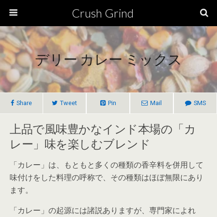
Crush Grind
デリー カレー ミックス
Share
Tweet
Pin
Mail
SMS
上品で風味豊かなインド本場の「カ
レー」味を楽しむブレンド
「カレー」は、もともと多くの種類の香辛料を併用して
味付けをした料理の呼称で、その種類はほぼ無限にあり
ます。
「カレー」の起源には諸説ありますが、専門家によれ