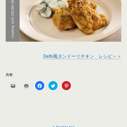
Delhi風タンドーリチキン レシピ＞＞
共有:
ク
ク
F
ク
ク
リ
リ
a
リ
リ
ッ
ッ
c
ッ
ッ
ク
ク
e
ク
ク
し
し
b
し
し
て
て
o
て
て
友
印
o
T
P
達
刷
k
w
i
へ
(
で
i
n
メ
新
共
t
t
ー
し
有
t
e
ル
い
す
e
r
で
ウ
る
r
e