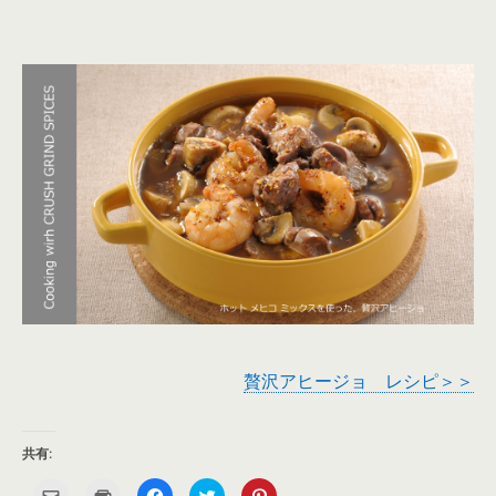
贅沢アヒージョ レシピ＞＞
共有:
ク
ク
F
ク
ク