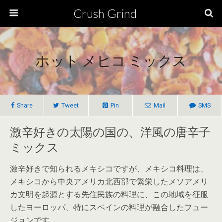
Crush Grind
ホット メヒコ ミックス
Share
Tweet
Pin
Mail
SMS
激辛好きの太陽の国の、洋風の唐辛子
ミックス
激辛好きで知られるメキシコですが、メキシコ料理は、
メキシコから中央アメリカ北西部で繁栄したメソアメリ
カ文明を起源とする先住民族の料理に、この地域を征服
したヨーロッパ、特にスペインの料理が融合したフュー
ジョンです。